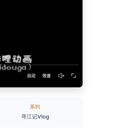
系列
寻江记Vlog