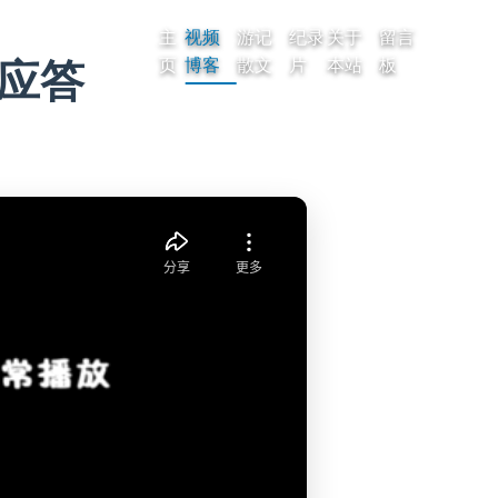
主
视频
游记
纪录
关于
留言
应答
页
博客
散文
片
本站
板