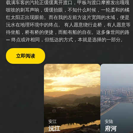
载满车客的汽轮正缓缓离开渡口，甲板与渡口摩擦发出嘎嘎
吱吱的刺耳声响，缓缓抬眼，不知什么时候，一轮柔和的橘
红太阳正出现眼前。而在我的左前方这片宽阔的水域，便是
沅水在地理环境中的终点。 有人愿意绕行走桥，有人愿意等
待坐船，桥有桥的便捷，而船有船的自在。这多像世间的路
— 终点或许相同，但抵达的方式，本就是选择的一部分。
立即阅读
安江
安陆
沅江
府河