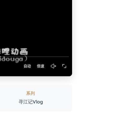
系列
寻江记Vlog