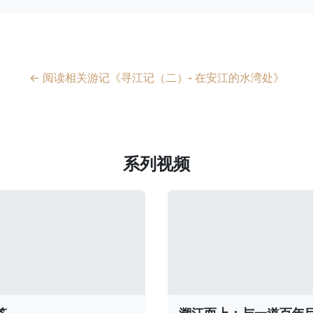
← 阅读相关游记《寻江记（二）- 在安江的水湾处》
系列视频
答
溯江而上：与一道百年