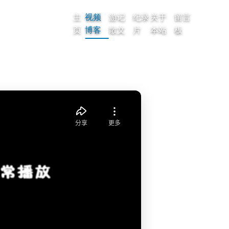
主
视频
游记
纪录
关于
留言
页
博客
散文
片
本站
板