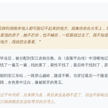
安静到湖南本地人都可能记不起来的地方。就像你坐在火车上，
屋顶的房子，她不拦你，也不喊你，一眨眼就过去了。我不知道
地方，我就想去看看。”
毕业后，被分配到安江农校任教。在《袁隆平自传》中清晰地记
，找了一遍又一遍，找的累了，索性不找了，最后终于找到了，原
能到安江东站，一路穿山越岭，隧道不断。当穿过最后一个隧道
阔，水色青中泛白，像被斫开的青玉。
过千年州府，后来降为县，再后来连县都不是了。但这不影响沅
江镇就栖息在这轮弯月的月湾上。